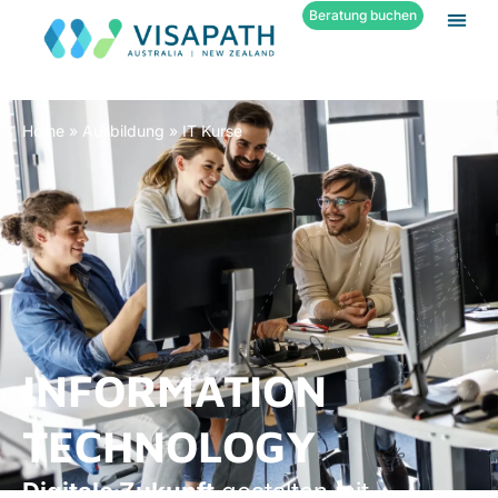
Beratung buchen
Home
»
Ausbildung
»
IT Kurse
INFORMATION
TECHNOLOGY
Digitale Zukunft
gestalten mit