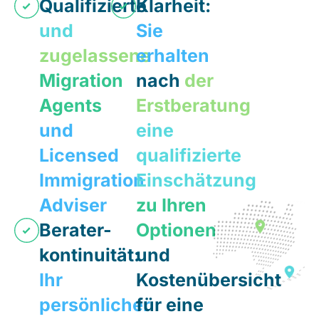
Qualifizierte
Klarheit:
und
Sie
zugelassene
erhalten
Migration
nach
der
Agents
Erstberatung
und
eine
Licensed
qualifizierte
Immigration
Einschätzung
Adviser
zu Ihren
Berater-
Optionen
kontinuität:
und
Ihr
Kostenübersicht
persönlicher
für eine