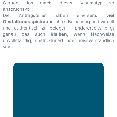
Gerade das macht diesen Visumstyp so
anspruchsvoll:
Die Antragsteller haben einerseits
viel
Gestaltungsspielraum
, ihre Beziehung individuell
und authentisch zu belegen – andererseits birgt
genau das auch
Risiken
, wenn Nachweise
unvollständig, unstrukturiert oder missverständlich
sind.