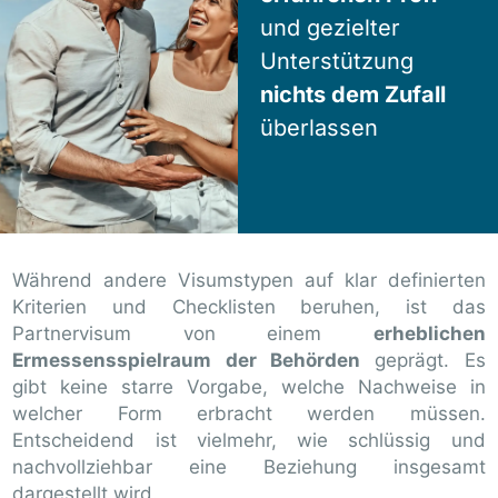
und gezielter
Unterstützung
nichts dem Zufall
überlassen
Während andere Visumstypen auf klar definierten
Kriterien und Checklisten beruhen, ist das
Partnervisum von einem
erheblichen
Ermessensspielraum der Behörden
geprägt. Es
gibt keine starre Vorgabe, welche Nachweise in
welcher Form erbracht werden müssen.
Entscheidend ist vielmehr, wie schlüssig und
nachvollziehbar eine Beziehung insgesamt
dargestellt wird.