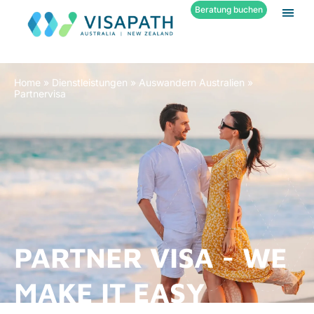
Beratung buchen
Home
»
Dienstleistungen
»
Auswandern Australien
»
Partnervisa
PARTNER VISA - WE
MAKE IT EASY